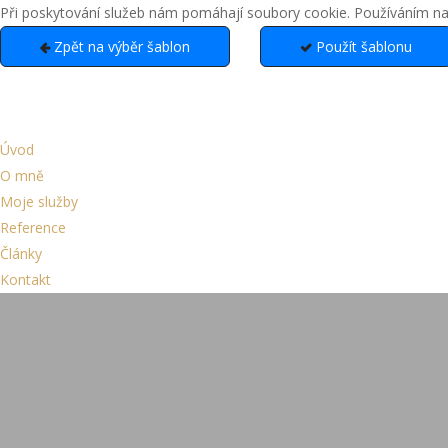
Při poskytování služeb nám pomáhají soubory cookie. Používáním naši
Zpět na výběr šablon
Použít šablonu
Úvod
O mně
Moje služby
Reference
Články
Kontakt